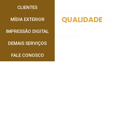
CLIENTES
Transforme suas ideias em
realidade com
QUALIDADE
de
MÍDIA EXTERIOR
Impressão e
IMPRESSÃO DIGITAL
Máxima Divulgação
DEMAIS SERVIÇOS
FALE CONOSCO