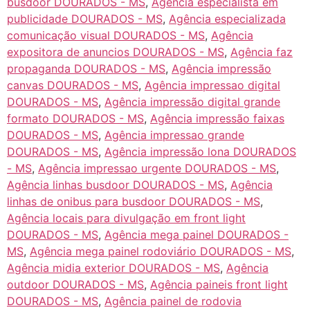
busdoor DOURADOS - MS
,
Agência especialista em
publicidade DOURADOS - MS
,
Agência especializada
comunicação visual DOURADOS - MS
,
Agência
expositora de anuncios DOURADOS - MS
,
Agência faz
propaganda DOURADOS - MS
,
Agência impressão
canvas DOURADOS - MS
,
Agência impressao digital
DOURADOS - MS
,
Agência impressão digital grande
formato DOURADOS - MS
,
Agência impressão faixas
DOURADOS - MS
,
Agência impressao grande
DOURADOS - MS
,
Agência impressão lona DOURADOS
- MS
,
Agência impressao urgente DOURADOS - MS
,
Agência linhas busdoor DOURADOS - MS
,
Agência
linhas de onibus para busdoor DOURADOS - MS
,
Agência locais para divulgação em front light
DOURADOS - MS
,
Agência mega painel DOURADOS -
MS
,
Agência mega painel rodoviário DOURADOS - MS
,
Agência midia exterior DOURADOS - MS
,
Agência
outdoor DOURADOS - MS
,
Agência paineis front light
DOURADOS - MS
,
Agência painel de rodovia