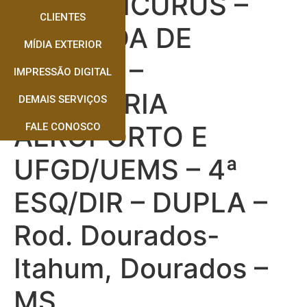
AV. GUAICURUS –
CLIENTES
CHEGADA DE
MÍDIA EXTERIOR
ITAHUM –
IMPRESSÃO DIGITAL
ROTATORIA
DEMAIS SERVIÇOS
AEROPORTO E
FALE CONOSCO
UFGD/UEMS – 4ª
ESQ/DIR – DUPLA –
Rod. Dourados-
Itahum, Dourados –
MS