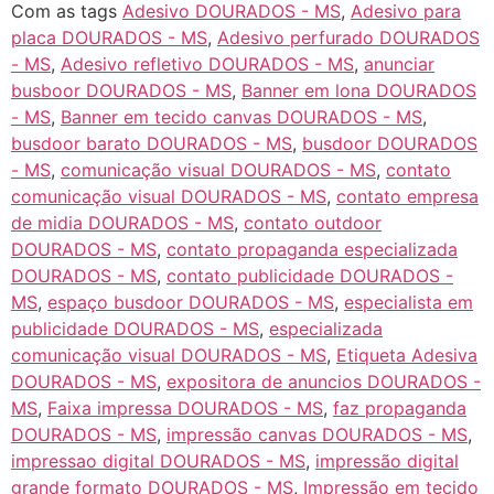
Com as tags
Adesivo DOURADOS - MS
,
Adesivo para
placa DOURADOS - MS
,
Adesivo perfurado DOURADOS
- MS
,
Adesivo refletivo DOURADOS - MS
,
anunciar
busboor DOURADOS - MS
,
Banner em lona DOURADOS
- MS
,
Banner em tecido canvas DOURADOS - MS
,
busdoor barato DOURADOS - MS
,
busdoor DOURADOS
- MS
,
comunicação visual DOURADOS - MS
,
contato
comunicação visual DOURADOS - MS
,
contato empresa
de midia DOURADOS - MS
,
contato outdoor
DOURADOS - MS
,
contato propaganda especializada
DOURADOS - MS
,
contato publicidade DOURADOS -
MS
,
espaço busdoor DOURADOS - MS
,
especialista em
publicidade DOURADOS - MS
,
especializada
comunicação visual DOURADOS - MS
,
Etiqueta Adesiva
DOURADOS - MS
,
expositora de anuncios DOURADOS -
MS
,
Faixa impressa DOURADOS - MS
,
faz propaganda
DOURADOS - MS
,
impressão canvas DOURADOS - MS
,
impressao digital DOURADOS - MS
,
impressão digital
grande formato DOURADOS - MS
,
Impressão em tecido