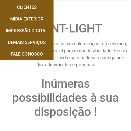
CLIENTES
MÍDIA EXTERIOR
FRONT-LIGHT
IMPRESSÃO DIGITAL
DEMAIS SERVIÇOS
Painéis com estruturas metálicas e iluminação diferenciada,
utilizados com lona especial para maior durabilidade. Sendo
FALE CONOSCO
idealizado para explorar ainda mais os locais com grande
fluxo de veículos e pessoas.
Inúmeras
possibilidades à sua
disposição !