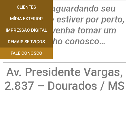
Estamos aguardando seu
CLIENTES
contato e se estiver por perto,
MÍDIA EXTERIOR
por favor venha tomar um
IMPRESSÃO DIGITAL
cafezinho conosco…
DEMAIS SERVIÇOS
FALE CONOSCO
Av. Presidente Vargas,
2.837 – Dourados / MS