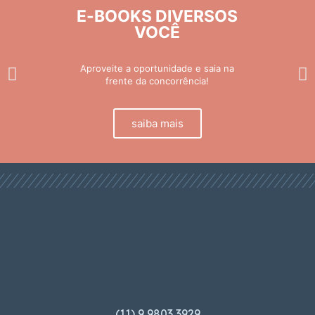
ambientalmente correta. Ao
E-BOOKS DIVERSOS
mesmo tempo, unicamente muro
VOCÊ
Aproveite a oportunidade e saia na
frente da concorrência!
saiba mais
(11) 9 9803 3929