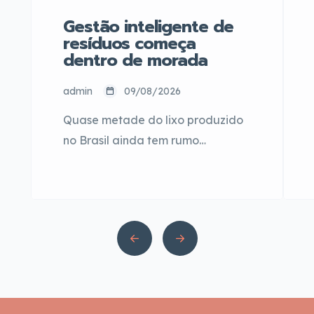
Gestão inteligente de
resíduos começa
dentro de morada
admin
09/08/2026
Quase metade do lixo produzido
no Brasil ainda tem rumo
inadequado. Segundo o Quadro
dos Resíduos Sólidos no Brasil
2025, da Associação Brasileira de
Resíduos e Meio Envolvente
(Abrema), o país gerou 81,6
milhões de toneladas de resíduos
urbanos em 2024, e 40,3% desse
volume não teve destinação