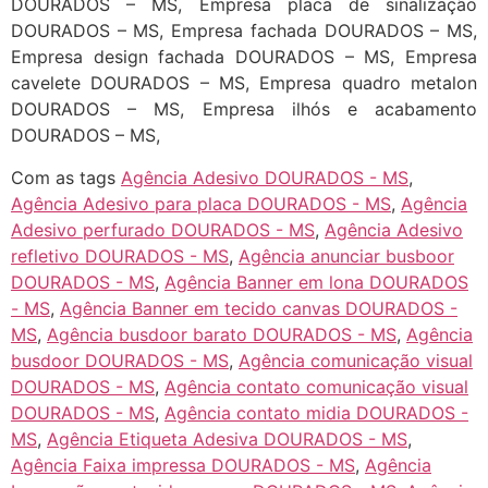
DOURADOS – MS, Empresa placa de sinalização
DOURADOS – MS, Empresa fachada DOURADOS – MS,
Empresa design fachada DOURADOS – MS, Empresa
cavelete DOURADOS – MS, Empresa quadro metalon
DOURADOS – MS, Empresa ilhós e acabamento
DOURADOS – MS,
Com as tags
Agência Adesivo DOURADOS - MS
,
Agência Adesivo para placa DOURADOS - MS
,
Agência
Adesivo perfurado DOURADOS - MS
,
Agência Adesivo
refletivo DOURADOS - MS
,
Agência anunciar busboor
DOURADOS - MS
,
Agência Banner em lona DOURADOS
- MS
,
Agência Banner em tecido canvas DOURADOS -
MS
,
Agência busdoor barato DOURADOS - MS
,
Agência
busdoor DOURADOS - MS
,
Agência comunicação visual
DOURADOS - MS
,
Agência contato comunicação visual
DOURADOS - MS
,
Agência contato midia DOURADOS -
MS
,
Agência Etiqueta Adesiva DOURADOS - MS
,
Agência Faixa impressa DOURADOS - MS
,
Agência