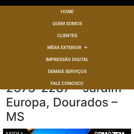
HOME
QUEM SOMOS
AV. PRESIDENTE
CLIENTES
VARGAS – FRENTE
MÍDIA EXTERIOR
EMPRESA ARMAZEM
IMPRESSÃO DIGITAL
DOOR – MS-156,
DEMAIS SERVIÇOS
2373-2287 – Jardim
FALE CONOSCO
Europa, Dourados –
MS