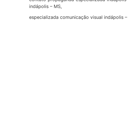
indápolis – MS,
especializada comunicação visual indápolis –
cidades
Outras localidades
1
2
3
Campo Grande
Dourados
Três Lagoas
Corumbá
Ponta Porã
Sidrolândia
Naviraí
Nova Andradina
Aquidauana
Maracaju