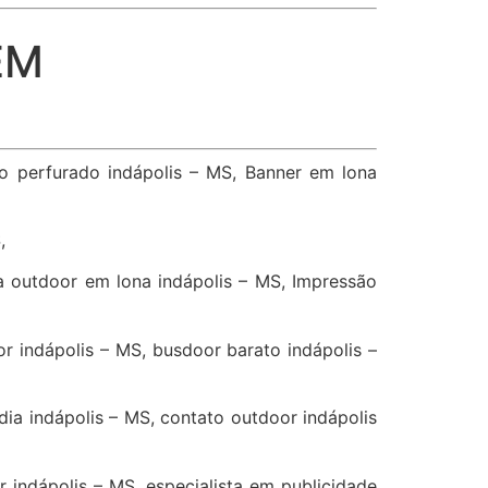
EM
vo perfurado indápolis – MS, Banner em lona
,
a outdoor em lona indápolis – MS, Impressão
or indápolis – MS, busdoor barato indápolis –
ia indápolis – MS, contato outdoor indápolis
 indápolis – MS, especialista em publicidade