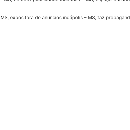
 MS, expositora de anuncios indápolis – MS, faz propagand
4
5
6
7
8
9