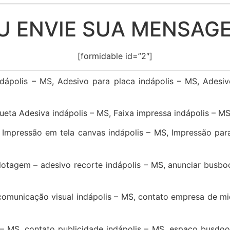
U ENVIE SUA MENSAG
[formidable id=”2″]
indápolis – MS, Adesivo para placa indápolis – MS, Adesi
ueta Adesiva indápolis – MS, Faixa impressa indápolis – MS
 Impressão em tela canvas indápolis – MS, Impressão par
lotagem – adesivo recorte indápolis – MS, anunciar busbo
comunicação visual indápolis – MS, contato empresa de mid
– MS, contato publicidade indápolis – MS, espaço busdoor