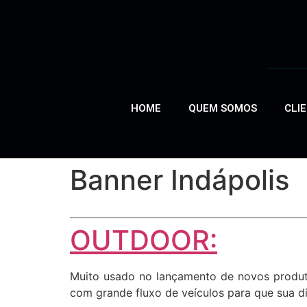
HOME
QUEM SOMOS
CLI
Banner Indápolis
OUTDOOR:
Muito usado no lançamento de novos produto
com grande fluxo de veículos para que sua di