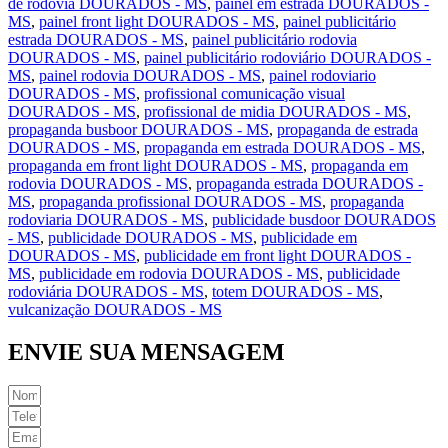
de rodovia DOURADOS - MS
,
painel em estrada DOURADOS -
MS
,
painel front light DOURADOS - MS
,
painel publicitário
estrada DOURADOS - MS
,
painel publicitário rodovia
DOURADOS - MS
,
painel publicitário rodoviário DOURADOS -
MS
,
painel rodovia DOURADOS - MS
,
painel rodoviario
DOURADOS - MS
,
profissional comunicação visual
DOURADOS - MS
,
profissional de midia DOURADOS - MS
,
propaganda busboor DOURADOS - MS
,
propaganda de estrada
DOURADOS - MS
,
propaganda em estrada DOURADOS - MS
,
propaganda em front light DOURADOS - MS
,
propaganda em
rodovia DOURADOS - MS
,
propaganda estrada DOURADOS -
MS
,
propaganda profissional DOURADOS - MS
,
propaganda
rodoviaria DOURADOS - MS
,
publicidade busdoor DOURADOS
- MS
,
publicidade DOURADOS - MS
,
publicidade em
DOURADOS - MS
,
publicidade em front light DOURADOS -
MS
,
publicidade em rodovia DOURADOS - MS
,
publicidade
rodoviária DOURADOS - MS
,
totem DOURADOS - MS
,
vulcanização DOURADOS - MS
ENVIE SUA MENSAGEM