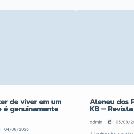
er de viver em um
Ateneu dos P
e é genuinamente
KB – Revista
admin
03/08/2
04/08/2026