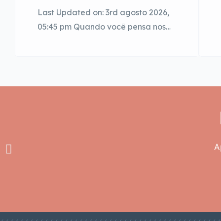
Last Updated on: 3rd agosto 2026,
05:45 pm Quando você pensa nos
prédios do núcleo histórico de São
Paulo, que imagem vem à mente?
Provavelmente sua memória te leva
primeiro aos edifícios comerciais,
com arquitetura imponente e
aquele ritmo apressurado de
pessoas entrando e saindo. De
veste, o coração da cidade ainda é
A
um grande