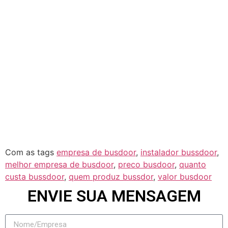
Corguinho
Douradina
Paraíso das Águas
Alcinópolis
Rochedo
Rio Negro
Jateí
Novo Horizonte do Sul
Taquarussu
Figueirão
Com as tags
empresa de busdoor
,
instalador bussdoor
,
melhor empresa de busdoor
,
preco busdoor
,
quanto
custa bussdoor
,
quem produz bussdor
,
valor busdoor
ENVIE SUA MENSAGEM