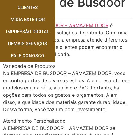
Empresa de Busdoor
CLIENTES
MÍDIA EXTERIOR
A EMPRESA DE BUSDOOR – ARMAZEM DOOR
é
IMPRESSÃO DIGITAL
referência em portas e soluções de entrada. Com uma
vasta gama de produtos, a empresa atende diferentes
DEMAIS SERVIÇOS
necessidades. Assim, os clientes podem encontrar o
que precisam com facilidade.
FALE CONOSCO
Variedade de Produtos
Na EMPRESA DE BUSDOOR – ARMAZEM DOOR, você
encontra portas de diversos estilos. A empresa oferece
modelos em madeira, alumínio e PVC. Portanto, há
opções para todos os gostos e orçamentos. Além
disso, a qualidade dos materiais garante durabilidade.
Dessa forma, você faz um bom investimento.
Atendimento Personalizado
A EMPRESA DE BUSDOOR – ARMAZEM DOOR se