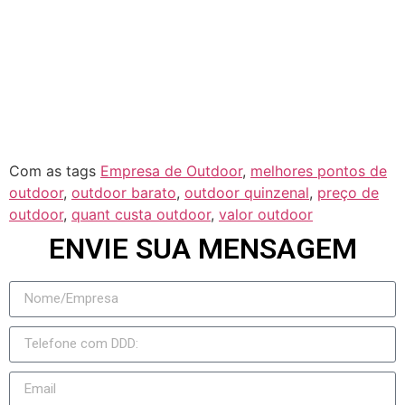
Rochedo
Rio Negro
Jateí
Novo Horizonte do Sul
Taquarussu
Figueirão
Com as tags
Empresa de Outdoor
,
melhores pontos de
outdoor
,
outdoor barato
,
outdoor quinzenal
,
preço de
outdoor
,
quant custa outdoor
,
valor outdoor
ENVIE SUA MENSAGEM