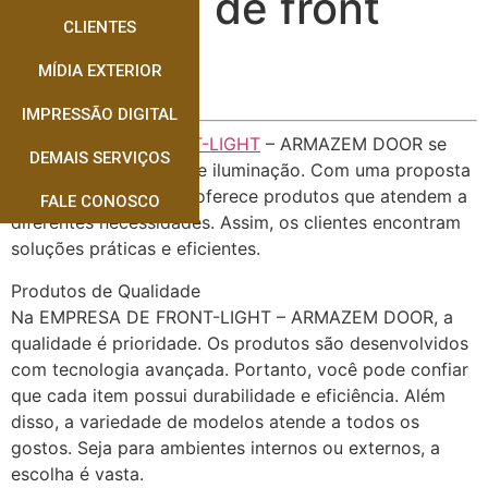
Empresa de front
CLIENTES
Light
MÍDIA EXTERIOR
IMPRESSÃO DIGITAL
A EMPRESA DE FRONT-LIGHT
– ARMAZEM DOOR se
DEMAIS SERVIÇOS
destaca no mercado de iluminação. Com uma proposta
inovadora, a empresa oferece produtos que atendem a
FALE CONOSCO
diferentes necessidades. Assim, os clientes encontram
soluções práticas e eficientes.
Produtos de Qualidade
Na EMPRESA DE FRONT-LIGHT – ARMAZEM DOOR, a
qualidade é prioridade. Os produtos são desenvolvidos
com tecnologia avançada. Portanto, você pode confiar
que cada item possui durabilidade e eficiência. Além
disso, a variedade de modelos atende a todos os
gostos. Seja para ambientes internos ou externos, a
escolha é vasta.