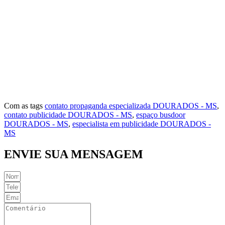
Vila Dourado
Vila Esperança
Vila Índio
Vila Iran P. Matos
Vila Norte
Vila Rosa
Vila São Jorge
Com as tags
contato propaganda especializada DOURADOS - MS
,
contato publicidade DOURADOS - MS
,
espaço busdoor
DOURADOS - MS
,
especialista em publicidade DOURADOS -
MS
ENVIE SUA MENSAGEM