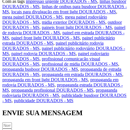
Com as tags
impressao urgente DOURADOS - MS
,
linhas busdoor
DOURADOS - MS
,
linhas de onibus para busdoor DOURADOS -
MS
,
locais para divulgação em front light DOURADOS - MS
,
mega painel DOURADOS - MS
,
mega painel rodoviário
DOURADOS - MS
,
midia exterior DOURADOS - MS
,
outdoor
DOURADOS - MS
,
paineis front light DOURADOS - MS
,
painel
de rodovia DOURADOS - MS
,
painel em estrada DOURADOS -
MS
,
painel front light DOURADOS - MS
,
painel publicitário
estrada DOURADOS - MS
,
painel publicitário rodovia
DOURADOS - MS
,
painel publicitário rodoviário DOURADOS -
MS
,
painel rodovia DOURADOS - MS
,
painel rodoviario
DOURADOS - MS
,
profissional comunicação visual
DOURADOS - MS
,
profissional de midia DOURADOS - MS
,
propaganda busboor DOURADOS - MS
,
propaganda de estrada
DOURADOS - MS
,
propaganda em estrada DOURADOS - MS
,
propaganda em front light DOURADOS - MS
,
propaganda em
rodovia DOURADOS - MS
,
propaganda estrada DOURADOS -
MS
,
propaganda profissional DOURADOS - MS
,
propaganda
rodoviaria DOURADOS - MS
,
publicidade busdoor DOURADOS
- MS
,
publicidade DOURADOS - MS
ENVIE SUA MENSAGEM