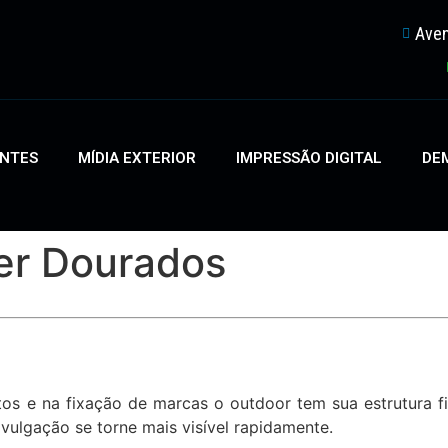
Aven
ENTES
MÍDIA EXTERIOR
IMPRESSÃO DIGITAL
DEM
ner Dourados
s e na fixação de marcas o outdoor tem sua estrutura f
vulgação se torne mais visível rapidamente.