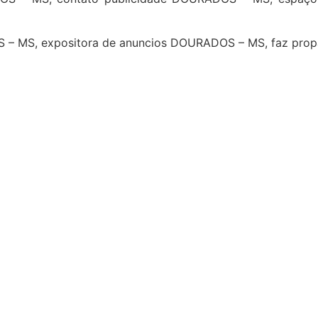
OS – MS, expositora de anuncios DOURADOS – MS, faz p
4
5
6
7
8
9