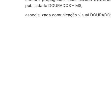
publicidade DOURADOS – MS,
especializada comunicação visual DOURAD
cidades
Outras localidades
1
2
3
Campo Grande
Dourados
Três Lagoas
Corumbá
Ponta Porã
Sidrolândia
Naviraí
Nova Andradina
Aquidauana
Maracaju