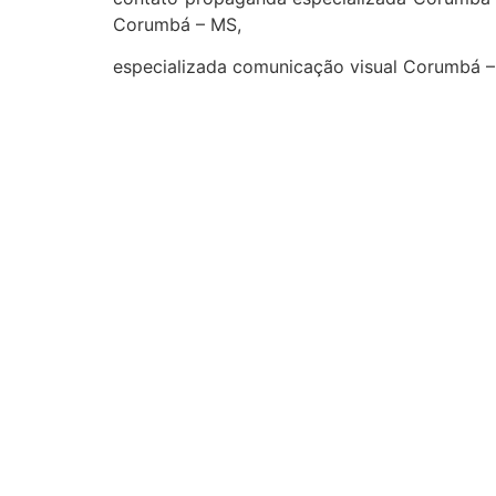
Corumbá – MS,
especializada comunicação visual Corumbá 
cidades
Outras localidades
1
2
3
Campo Grande
Dourados
Três Lagoas
Corumbá
Ponta Porã
Sidrolândia
Naviraí
Nova Andradina
Aquidauana
Maracaju