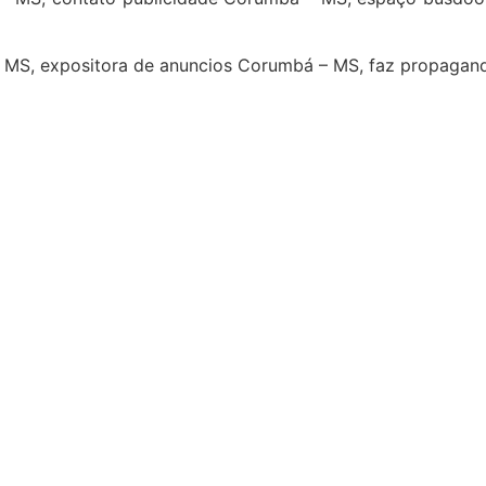
– MS, expositora de anuncios Corumbá – MS, faz propaga
4
5
6
7
8
9