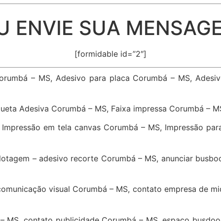
U ENVIE SUA MENSAG
[formidable id=”2″]
Corumbá – MS, Adesivo para placa Corumbá – MS, Adesi
queta Adesiva Corumbá – MS, Faixa impressa Corumbá – M
 Impressão em tela canvas Corumbá – MS, Impressão par
lotagem – adesivo recorte Corumbá – MS, anunciar busbo
comunicação visual Corumbá – MS, contato empresa de m
– MS, contato publicidade Corumbá – MS, espaço busdoor