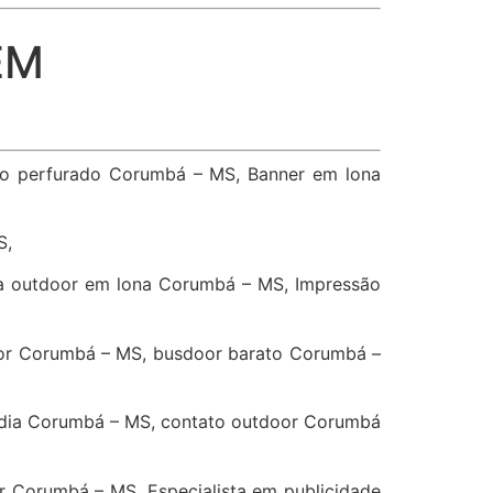
EM
vo perfurado Corumbá – MS, Banner em lona
S,
a outdoor em lona Corumbá – MS, Impressão
or Corumbá – MS, busdoor barato Corumbá –
idia Corumbá – MS, contato outdoor Corumbá
 Corumbá – MS, Especialista em publicidade