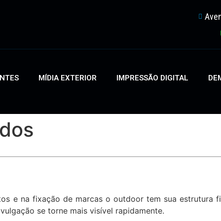
Aven
ENTES
MÍDIA EXTERIOR
IMPRESSÃO DIGITAL
DEM
ados
s e na fixação de marcas o outdoor tem sua estrutura f
vulgação se torne mais visível rapidamente.