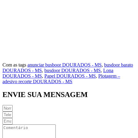
Vila Dourado
Vila Esperança
Vila Índio
Vila Iran P. Matos
Vila Norte
Vila Rosa
Vila São Jorge
Com as tags
anunciar busboor DOURADOS - MS
,
busdoor barato
DOURADOS - MS
,
busdoor DOURADOS - MS
,
Lona
DOURADOS - MS
,
Papel DOURADOS - MS
,
Plotagem –
adesivo recorte DOURADOS - MS
ENVIE SUA MENSAGEM