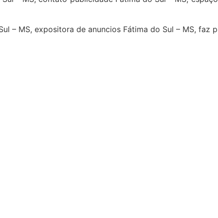
Sul – MS, expositora de anuncios Fátima do Sul – MS, faz
4
5
6
7
8
9