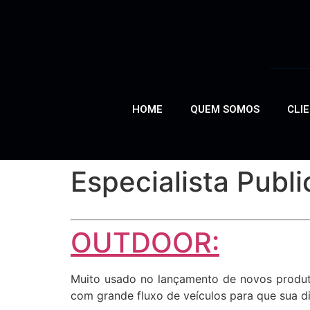
HOME
QUEM SOMOS
CLI
Especialista Publ
OUTDOOR:
Muito usado no lançamento de novos produto
com grande fluxo de veículos para que sua di