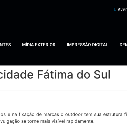
Aven
ENTES
MÍDIA EXTERIOR
IMPRESSÃO DIGITAL
DEM
icidade Fátima do Sul
s e na fixação de marcas o outdoor tem sua estrutura f
vulgação se torne mais visível rapidamente.