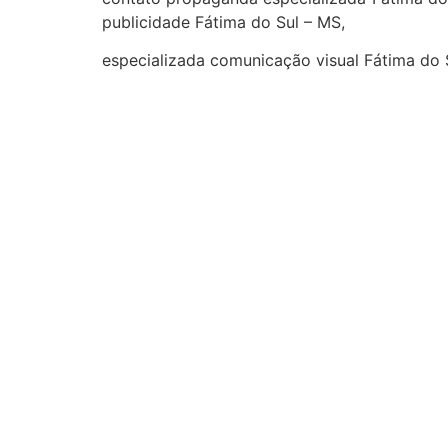
publicidade Fátima do Sul – MS,
especializada comunicação visual Fátima do 
cidades
Outras localidades
1
2
3
Campo Grande
Dourados
Três Lagoas
Corumbá
Ponta Porã
Sidrolândia
Naviraí
Nova Andradina
Aquidauana
Maracaju