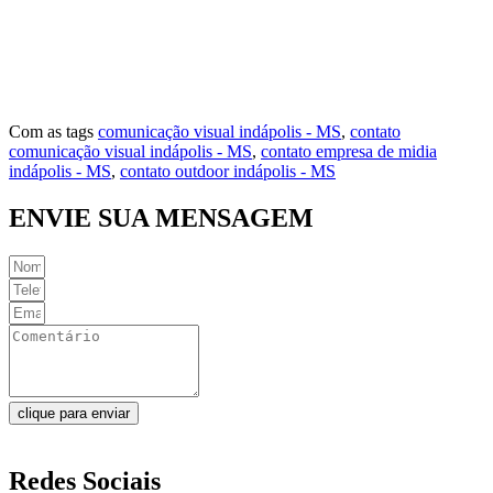
Vila Norte
Vila Rosa
Vila São Jorge
Com as tags
comunicação visual indápolis - MS
,
contato
comunicação visual indápolis - MS
,
contato empresa de midia
indápolis - MS
,
contato outdoor indápolis - MS
ENVIE SUA MENSAGEM
clique para enviar
Redes Sociais