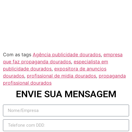
Rochedo
Rio Negro
Jateí
Novo Horizonte do Sul
Taquarussu
Figueirão
Com as tags
Agência publicidade dourados
,
empresa
que faz propaganda dourados
,
especialista em
publicidade dourados
,
expositora de anuncios
dourados
,
profissional de midia dourados
,
propaganda
profissional dourados
ENVIE SUA MENSAGEM