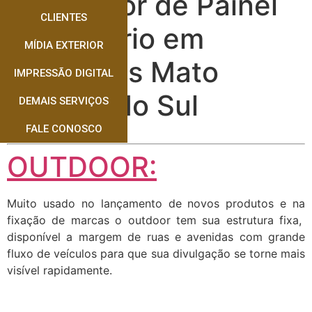
Instalador de Painel
CLIENTES
Rodoviário em
MÍDIA EXTERIOR
Dourados Mato
IMPRESSÃO DIGITAL
Grosso do Sul
DEMAIS SERVIÇOS
FALE CONOSCO
OUTDOOR:
Muito usado no lançamento de novos produtos e na
fixação de marcas o outdoor tem sua estrutura fixa,
disponível a margem de ruas e avenidas com grande
fluxo de veículos para que sua divulgação se torne mais
visível rapidamente.