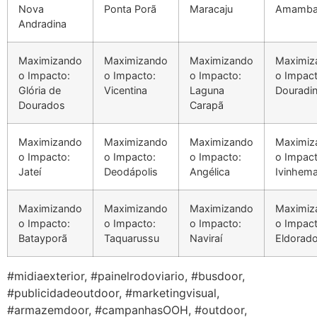
Nova
Ponta Porã
Maracaju
Amamba
Andradina
Maximizando
Maximizando
Maximizando
Maximiz
o Impacto:
o Impacto:
o Impacto:
o Impact
Glória de
Vicentina
Laguna
Douradi
Dourados
Carapã
Maximizando
Maximizando
Maximizando
Maximiz
o Impacto:
o Impacto:
o Impacto:
o Impact
Jateí
Deodápolis
Angélica
Ivinhem
Maximizando
Maximizando
Maximizando
Maximiz
o Impacto:
o Impacto:
o Impacto:
o Impact
Batayporã
Taquarussu
Naviraí
Eldorad
#midiaexterior, #painelrodoviario, #busdoor,
#publicidadeoutdoor, #marketingvisual,
#armazemdoor, #campanhasOOH, #outdoor,