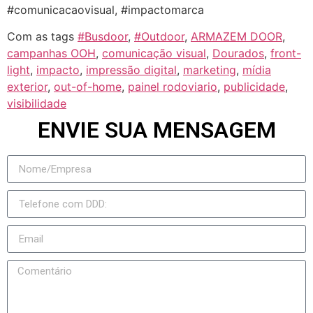
#comunicacaovisual, #impactomarca
Com as tags
#Busdoor
,
#Outdoor
,
ARMAZEM DOOR
,
campanhas OOH
,
comunicação visual
,
Dourados
,
front-
light
,
impacto
,
impressão digital
,
marketing
,
mídia
exterior
,
out-of-home
,
painel rodoviario
,
publicidade
,
visibilidade
ENVIE SUA MENSAGEM