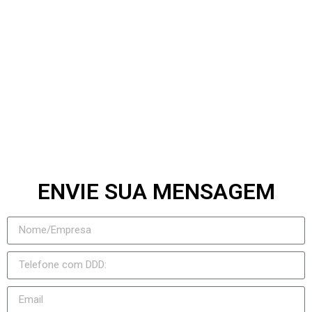
Douradina
Paraíso das Águas
Alcinópolis
Rochedo
Rio Negro
Jateí
Novo Horizonte do Sul
Taquarussu
Figueirão
ENVIE SUA MENSAGEM