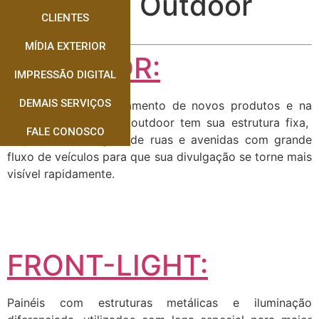
Placa de Outdoor
CLIENTES
MÍDIA EXTERIOR
OUTDOOR:
IMPRESSÃO DIGITAL
DEMAIS SERVIÇOS
Muito usado no lançamento de novos produtos e na
fixação de marcas o outdoor tem sua estrutura fixa,
FALE CONOSCO
disponível a margem de ruas e avenidas com grande
fluxo de veículos para que sua divulgação se torne mais
visível rapidamente.
FRONT-LIGHT:
Painéis com estruturas metálicas e iluminação