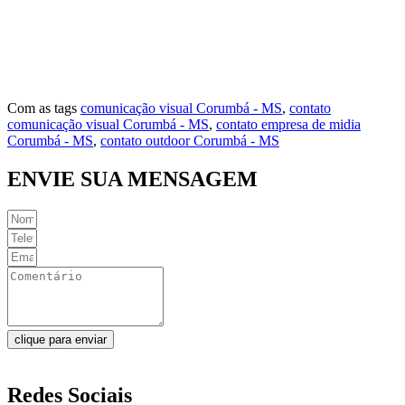
Vila Norte
Vila Rosa
Vila São Jorge
Com as tags
comunicação visual Corumbá - MS
,
contato
comunicação visual Corumbá - MS
,
contato empresa de midia
Corumbá - MS
,
contato outdoor Corumbá - MS
ENVIE SUA MENSAGEM
clique para enviar
Redes Sociais