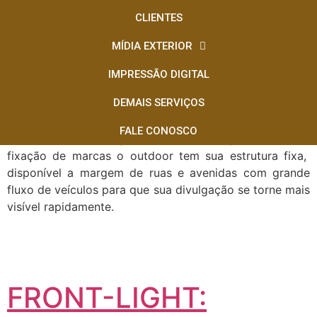
Placa midia exterior
CLIENTES
Dourados
MÍDIA EXTERIOR
IMPRESSÃO DIGITAL
OUTDOOR:
DEMAIS SERVIÇOS
FALE CONOSCO
Muito usado no lançamento de novos produtos e na
fixação de marcas o outdoor tem sua estrutura fixa,
disponível a margem de ruas e avenidas com grande
fluxo de veículos para que sua divulgação se torne mais
visível rapidamente.
FRONT-LIGHT: