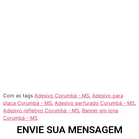
Parte Chácara
Vila Aracy
Vila Arapongas
Vila Barros
Vila Dourado
Vila Esperança
Vila Índio
Vila Iran P. Matos
Vila Norte
Vila Rosa
Vila São Jorge
Com as tags
Adesivo Corumbá - MS
,
Adesivo para
placa Corumbá - MS
,
Adesivo perfurado Corumbá - MS
,
Adesivo refletivo Corumbá - MS
,
Banner em lona
Corumbá - MS
ENVIE SUA MENSAGEM