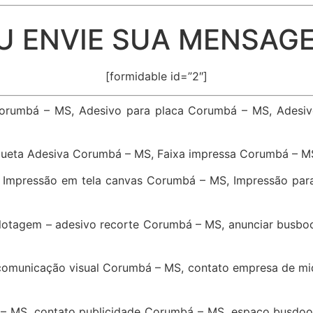
U ENVIE SUA MENSAG
[formidable id=”2″]
Corumbá – MS, Adesivo para placa Corumbá – MS, Adesi
queta Adesiva Corumbá – MS, Faixa impressa Corumbá – M
 Impressão em tela canvas Corumbá – MS, Impressão par
lotagem – adesivo recorte Corumbá – MS, anunciar busbo
comunicação visual Corumbá – MS, contato empresa de m
– MS, contato publicidade Corumbá – MS, espaço busdoor