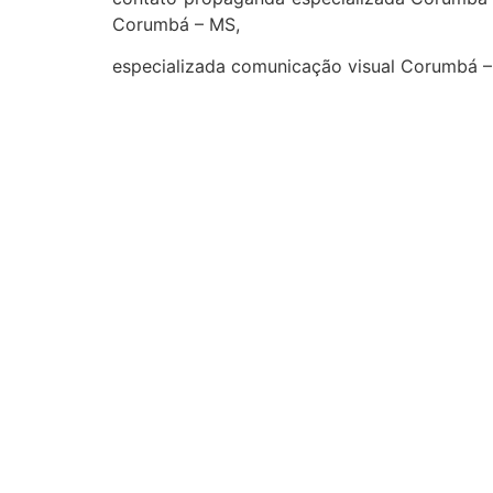
Corumbá – MS,
especializada comunicação visual Corumbá 
cidades
Outras localidades
1
2
3
Campo Grande
Dourados
Três Lagoas
Corumbá
Ponta Porã
Sidrolândia
Naviraí
Nova Andradina
Aquidauana
Maracaju