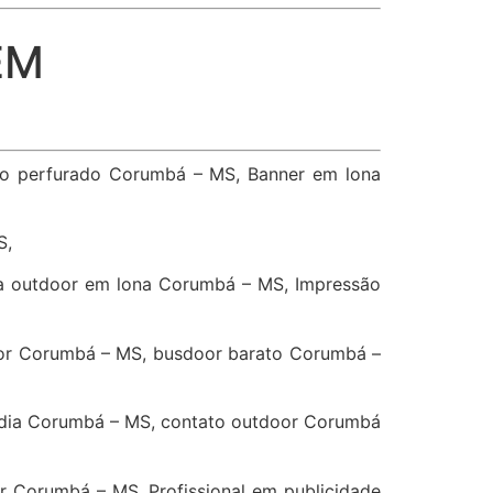
EM
vo perfurado Corumbá – MS, Banner em lona
S,
a outdoor em lona Corumbá – MS, Impressão
or Corumbá – MS, busdoor barato Corumbá –
idia Corumbá – MS, contato outdoor Corumbá
 Corumbá – MS, Profissional em publicidade