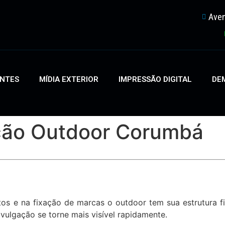
Aven
ENTES
MÍDIA EXTERIOR
IMPRESSÃO DIGITAL
DEM
ação Outdoor Corumbá
s e na fixação de marcas o outdoor tem sua estrutura f
vulgação se torne mais visível rapidamente.