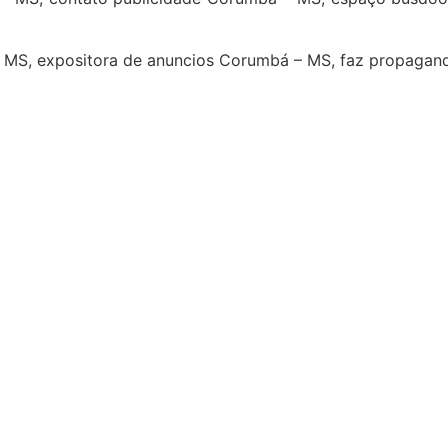
– MS, expositora de anuncios Corumbá – MS, faz propaga
4
5
6
7
8
9