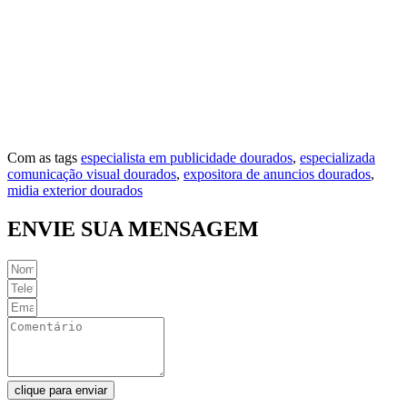
Vila Índio
Vila Iran P. Matos
Vila Norte
Vila Rosa
Vila São Jorge
Com as tags
especialista em publicidade dourados
,
especializada
comunicação visual dourados
,
expositora de anuncios dourados
,
midia exterior dourados
ENVIE SUA MENSAGEM
clique para enviar