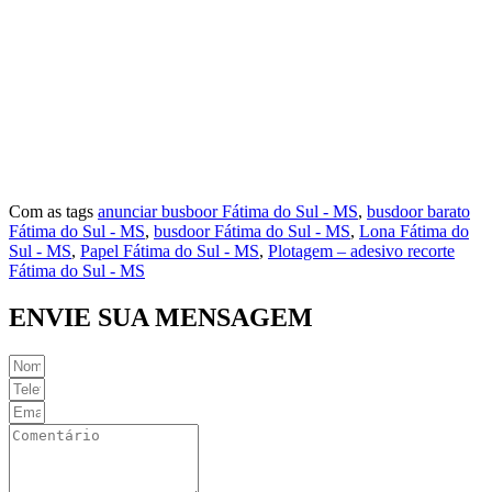
Vila Esperança
Vila Índio
Vila Iran P. Matos
Vila Norte
Vila Rosa
Vila São Jorge
Com as tags
anunciar busboor Fátima do Sul - MS
,
busdoor barato
Fátima do Sul - MS
,
busdoor Fátima do Sul - MS
,
Lona Fátima do
Sul - MS
,
Papel Fátima do Sul - MS
,
Plotagem – adesivo recorte
Fátima do Sul - MS
ENVIE SUA MENSAGEM