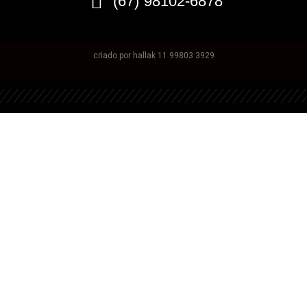
(67) 98102-6878
criado por hallak 11 99803 3929