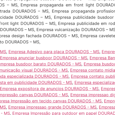
S – MS, Empresa propaganda em front light DOURAD
rada DOURADOS – MS, Empresa propaganda profissi
icidade DOURADOS – MS, Empresa publicidade busdoo
ront light DOURADOS – MS, Empresa publicidade em ro
 DOURADOS – MS, Empresa vulcanização DOURADOS – MS,
resa design fachada DOURADOS – MS, Empresa cavelet
nto DOURADOS – MS,
 MS
,
Empresa Adesivo para placa DOURADOS - MS
,
Empre
Empresa anunciar busboor DOURADOS - MS
,
Empresa Ba
Empresa busdoor barato DOURADOS - MS
,
Empresa busdo
omunicação visual DOURADOS - MS
,
Empresa contato mid
nda especializada DOURADOS - MS
,
Empresa contato pub
ista em publicidade DOURADOS - MS
,
Empresa especializ
Empresa expositora de anuncios DOURADOS - MS
,
Empres
impressão canvas DOURADOS - MS
,
Empresa impressao di
resa Impressão em tecido canvas DOURADOS - MS
,
Empr
 MS
,
Empresa impressao grande DOURADOS - MS
,
Empresa
 - MS
,
Empresa Impressão para outdoor em papel DOURA