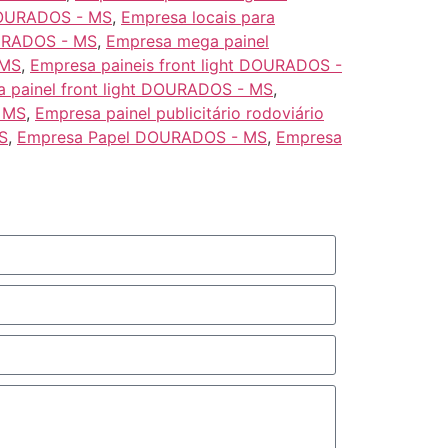
 DOURADOS - MS
,
Empresa locais para
URADOS - MS
,
Empresa mega painel
 MS
,
Empresa paineis front light DOURADOS -
 painel front light DOURADOS - MS
,
- MS
,
Empresa painel publicitário rodoviário
S
,
Empresa Papel DOURADOS - MS
,
Empresa