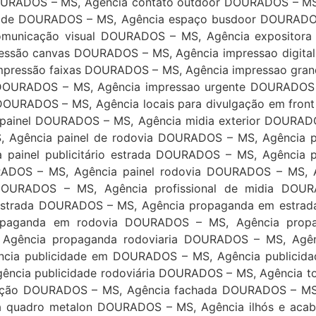
URADOS – MS, Agência contato outdoor DOURADOS – MS, 
ade DOURADOS – MS, Agência espaço busdoor DOURADOS –
omunicação visual DOURADOS – MS, Agência expositora
são canvas DOURADOS – MS, Agência impressao digital
pressão faixas DOURADOS – MS, Agência impressao gra
DOURADOS – MS, Agência impressao urgente DOURADOS 
 DOURADOS – MS, Agência locais para divulgação em fron
painel DOURADOS – MS, Agência midia exterior DOURA
S, Agência painel de rodovia DOURADOS – MS, Agência
a painel publicitário estrada DOURADOS – MS, Agência p
OURADOS – MS, Agência painel rodovia DOURADOS – MS,
l DOURADOS – MS, Agência profissional de midia DO
strada DOURADOS – MS, Agência propaganda em estra
ropaganda em rodovia DOURADOS – MS, Agência prop
 Agência propaganda rodoviaria DOURADOS – MS, Agê
cia publicidade em DOURADOS – MS, Agência publicida
ência publicidade rodoviária DOURADOS – MS, Agência 
zação DOURADOS – MS, Agência fachada DOURADOS – MS
a quadro metalon DOURADOS – MS, Agência ilhós e ac