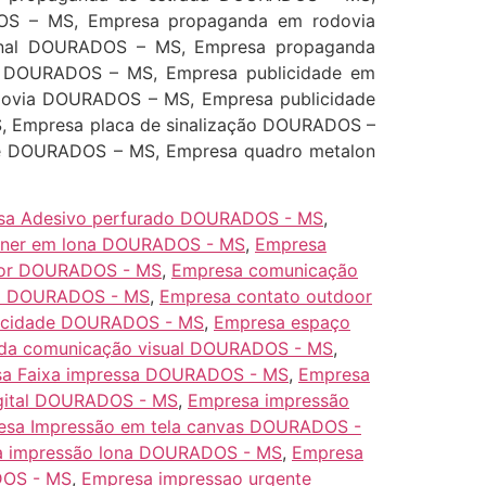
OS – MS, Empresa propaganda em rodovia
onal DOURADOS – MS, Empresa propaganda
r DOURADOS – MS, Empresa publicidade em
dovia DOURADOS – MS, Empresa publicidade
 Empresa placa de sinalização DOURADOS –
e DOURADOS – MS, Empresa quadro metalon
sa Adesivo perfurado DOURADOS - MS
,
nner em lona DOURADOS - MS
,
Empresa
or DOURADOS - MS
,
Empresa comunicação
ia DOURADOS - MS
,
Empresa contato outdoor
licidade DOURADOS - MS
,
Empresa espaço
ada comunicação visual DOURADOS - MS
,
a Faixa impressa DOURADOS - MS
,
Empresa
gital DOURADOS - MS
,
Empresa impressão
esa Impressão em tela canvas DOURADOS -
 impressão lona DOURADOS - MS
,
Empresa
DOS - MS
,
Empresa impressao urgente