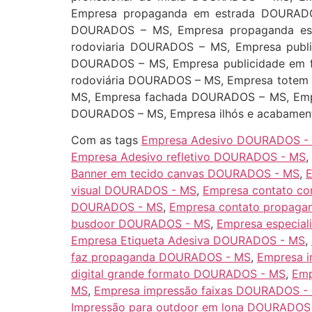
Empresa propaganda em estrada DOURADO
DOURADOS – MS, Empresa propaganda est
rodoviaria DOURADOS – MS, Empresa publ
DOURADOS – MS, Empresa publicidade em f
rodoviária DOURADOS – MS, Empresa totem
MS, Empresa fachada DOURADOS – MS, Emp
DOURADOS – MS, Empresa ilhós e acabame
Com as tags
Empresa Adesivo DOURADOS -
Empresa Adesivo refletivo DOURADOS - MS
,
Banner em tecido canvas DOURADOS - MS
,
visual DOURADOS - MS
,
Empresa contato c
DOURADOS - MS
,
Empresa contato propaga
busdoor DOURADOS - MS
,
Empresa especial
Empresa Etiqueta Adesiva DOURADOS - MS
,
faz propaganda DOURADOS - MS
,
Empresa 
digital grande formato DOURADOS - MS
,
Emp
MS
,
Empresa impressão faixas DOURADOS -
Impressão para outdoor em lona DOURADOS