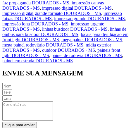
faz propaganda DOURADOS - MS
,
impressão canvas
DOURADOS - MS
,
impressao digital DOURADOS - MS
,
impressão digital grande formato DOURADOS - MS
,
impressão
faixas DOURADOS - MS
,
impressao grande DOURADOS - MS
,
impressão lona DOURADOS - MS
,
impressao urgente
DOURADOS - MS
,
linhas busdoor DOURADOS - MS
,
linhas de
onibus para busdoor DOURADOS - MS
,
locais para divulgação em
front light DOURADOS - MS
,
mega painel DOURADOS - MS
,
mega painel rodoviário DOURADOS - MS
,
midia exterior
DOURADOS - MS
,
outdoor DOURADOS - MS
,
paineis front
light DOURADOS - MS
,
painel de rodovia DOURADOS - MS
,
painel em estrada DOURADOS - MS
ENVIE SUA MENSAGEM
clique para enviar