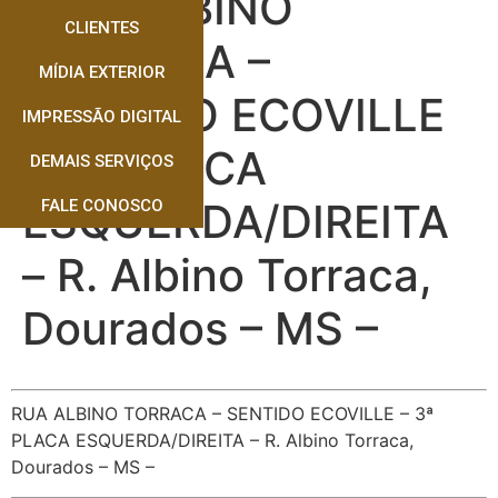
RUA ALBINO
CLIENTES
TORRACA –
MÍDIA EXTERIOR
SENTIDO ECOVILLE
IMPRESSÃO DIGITAL
– 3ª PLACA
DEMAIS SERVIÇOS
ESQUERDA/DIREITA
FALE CONOSCO
– R. Albino Torraca,
Dourados – MS –
RUA ALBINO TORRACA – SENTIDO ECOVILLE – 3ª
PLACA ESQUERDA/DIREITA – R. Albino Torraca,
Dourados – MS –