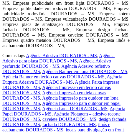
MS, Empresa publicidade em front light DOURADOS – MS,
Empresa publicidade em rodovia DOURADOS – MS, Empresa
publicidade rodoviária DOURADOS – MS, Empresa totem
DOURADOS – MS, Empresa vulcanização DOURADOS – MS,
Empresa placa de sinalização DOURADOS – MS, Empresa
fachada DOURADOS – MS, Empresa design fachada
DOURADOS – MS, Empresa cavelete DOURADOS – MS,
Empresa quadro metalon DOURADOS – MS, Empresa ilhós e
acabamento DOURADOS – MS,
Com as tags
Agência Adesivo DOURADOS - MS
,
Agência
Adesivo para placa DOURADOS - MS
,
Agência Adesivo
perfurado DOURADOS - MS
,
Agência Adesivo refletivo
DOURADOS - MS
,
Agência Banner em lona DOURADOS - MS
,
Agência Banner em tecido canvas DOURADOS - MS
,
Agência
Etiqueta Adesiva DOURADOS - MS
,
Agência Faixa impressa
DOURADOS - MS
,
Agência Impressão em tecido canvas
DOURADOS - MS
,
Agência Impressão em tela canvas
DOURADOS - MS
,
Agência Impressão para outdoor em lona
DOURADOS - MS
,
Agência Impressão para outdoor em papel
DOURADOS - MS
,
Agência Lona DOURADOS - MS
,
Agência
Papel DOURADOS - MS
,
Agência Plotagem – adesivo recorte
DOURADOS - MS
,
cavelete DOURADOS - MS
,
design fachada
DOURADOS - MS
,
fachada DOURADOS - MS
,
ilhós e
acabamento DOURADOS - MS
,
locais para divulgação em front