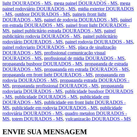
light DOURADOS - MS
,
mega painel DOURADOS - MS
,
mega
painel rodoviário DOURADOS - MS
,
midia exterior DOURADOS
- MS
,
outdoor DOURADOS - MS
,
paineis front light
DOURADOS - MS
,
painel de rodovia DOURADOS - MS
,
painel
em estrada DOURADOS - MS
,
painel front light DOURADOS -
MS
,
painel publicitário estrada DOURADOS - MS
,
painel
publicitário rodovia DOURADOS - MS
,
painel publicitário
rodoviário DOURADOS - MS
,
painel rodovia DOURADOS - MS
,
painel rodoviario DOURADOS - MS
,
placa de sinalização
DOURADOS - MS
,
profissional comunicação visual
DOURADOS - MS
,
profissional de midia DOURADOS - MS
,
propaganda busboor DOURADOS - MS
,
propaganda de estrada
DOURADOS - MS
,
propaganda em estrada DOURADOS - MS
,
propaganda em front light DOURADOS - MS
,
propaganda em
rodovia DOURADOS - MS
,
propaganda estrada DOURADOS -
MS
,
propaganda profissional DOURADOS - MS
,
propaganda
rodoviaria DOURADOS - MS
,
publicidade busdoor DOURADOS
- MS
,
publicidade DOURADOS - MS
,
publicidade em
DOURADOS - MS
,
publicidade em front light DOURADOS -
MS
,
publicidade em rodovia DOURADOS - MS
,
publicidade
rodoviária DOURADOS - MS
,
quadro metalon DOURADOS -
MS
,
totem DOURADOS - MS
,
vulcanização DOURADOS - MS
ENVIE SUA MENSAGEM