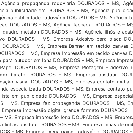
 Agência propaganda rodoviaria DOURADOS – MS, Agê
cia publicidade em DOURADOS – MS, Agência publicida
ência publicidade rodoviária DOURADOS – MS, Agência 
zação DOURADOS – MS, Agência fachada DOURADOS – MS
a quadro metalon DOURADOS – MS, Agência ilhós e ac
ivo DOURADOS – MS, Empresa Adesivo para placa DO
 DOURADOS – MS, Empresa Banner em tecido canvas D
DOURADOS – MS, Empresa Impressão em tecido canvas D
 para outdoor em lona DOURADOS – MS, Empresa Impres
apel DOURADOS – MS, Empresa Plotagem – adesivo r
oor barato DOURADOS – MS, Empresa busdoor DOURA
cação visual DOURADOS – MS, Empresa contato midia 
nda especializada DOURADOS – MS, Empresa contato pu
ista em publicidade DOURADOS – MS, Empresa especia
OS – MS, Empresa faz propaganda DOURADOS – MS, E
 Empresa impressão digital grande formato DOURADOS 
– MS, Empresa impressão lona DOURADOS – MS, Empres
a linhas busdoor DOURADOS – MS, Empresa linhas de on
URADOS – MS, Empresa mega painel rodoviário DOURADOS