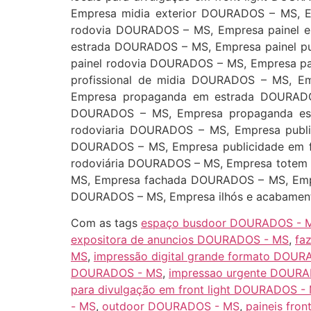
Empresa midia exterior DOURADOS – MS, E
rodovia DOURADOS – MS, Empresa painel em
estrada DOURADOS – MS, Empresa painel pu
painel rodovia DOURADOS – MS, Empresa pa
profissional de midia DOURADOS – MS, 
Empresa propaganda em estrada DOURADO
DOURADOS – MS, Empresa propaganda est
rodoviaria DOURADOS – MS, Empresa publ
DOURADOS – MS, Empresa publicidade em f
rodoviária DOURADOS – MS, Empresa totem
MS, Empresa fachada DOURADOS – MS, Emp
DOURADOS – MS, Empresa ilhós e acabame
Com as tags
espaço busdoor DOURADOS - 
expositora de anuncios DOURADOS - MS
,
fa
MS
,
impressão digital grande formato DOU
DOURADOS - MS
,
impressao urgente DOUR
para divulgação em front light DOURADOS -
- MS
,
outdoor DOURADOS - MS
,
paineis fro