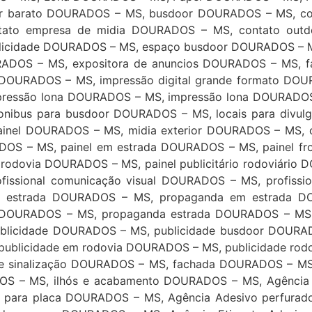
r barato DOURADOS – MS, busdoor DOURADOS – MS, co
tato empresa de midia DOURADOS – MS, contato out
licidade DOURADOS – MS, espaço busdoor DOURADOS – M
URADOS – MS, expositora de anuncios DOURADOS – MS,
 DOURADOS – MS, impressão digital grande formato DO
pressão lona DOURADOS – MS, impressão lona DOURADOS
onibus para busdoor DOURADOS – MS, locais para divu
inel DOURADOS – MS, midia exterior DOURADOS – MS, o
S – MS, painel em estrada DOURADOS – MS, painel front
o rodovia DOURADOS – MS, painel publicitário rodoviári
ofissional comunicação visual DOURADOS – MS, profiss
estrada DOURADOS – MS, propaganda em estrada DO
DOURADOS – MS, propaganda estrada DOURADOS – MS, 
ublicidade DOURADOS – MS, publicidade busdoor DOURA
, publicidade em rodovia DOURADOS – MS, publicidade r
e sinalização DOURADOS – MS, fachada DOURADOS – MS
S – MS, ilhós e acabamento DOURADOS – MS, Agência 
o para placa DOURADOS – MS, Agência Adesivo perfura