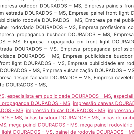
mpresa outdoor DOURADOS – MS, Empresa paineis fron
 estrada DOURADOS – MS, Empresa painel front light D
blicitário rodovia DOURADOS – MS, Empresa painel publi
inel rodoviario DOURADOS – MS, Empresa profissional 
Empresa propaganda busboor DOURADOS – MS, Empres
S – MS, Empresa propaganda em front light DOURAD
rada DOURADOS – MS, Empresa propaganda profissi
icidade DOURADOS – MS, Empresa publicidade busdoo
ront light DOURADOS – MS, Empresa publicidade em ro
 DOURADOS – MS, Empresa vulcanização DOURADOS – MS,
resa design fachada DOURADOS – MS, Empresa cavelet
nto DOURADOS – MS,
MS
,
especialista em publicidade DOURADOS - MS
,
especia
z propaganda DOURADOS - MS
,
impressão canvas DOURA
RADOS - MS
,
impressão faixas DOURADOS - MS
,
impressao
ADOS - MS
,
linhas busdoor DOURADOS - MS
,
linhas de on
 MS
,
mega painel DOURADOS - MS
,
mega painel rodoviár
nt light DOURADOS - MS
,
painel de rodovia DOURADOS - M