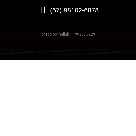
(67) 98102-6878
criado por hallak 11 99803 3929