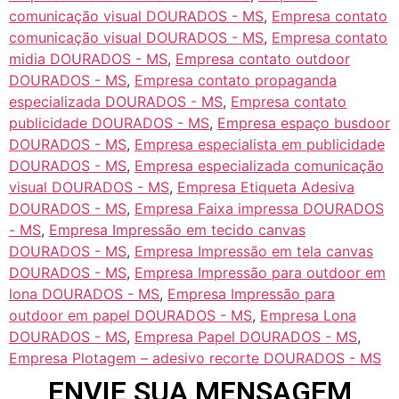
comunicação visual DOURADOS - MS
,
Empresa contato
comunicação visual DOURADOS - MS
,
Empresa contato
midia DOURADOS - MS
,
Empresa contato outdoor
DOURADOS - MS
,
Empresa contato propaganda
especializada DOURADOS - MS
,
Empresa contato
publicidade DOURADOS - MS
,
Empresa espaço busdoor
DOURADOS - MS
,
Empresa especialista em publicidade
DOURADOS - MS
,
Empresa especializada comunicação
visual DOURADOS - MS
,
Empresa Etiqueta Adesiva
DOURADOS - MS
,
Empresa Faixa impressa DOURADOS
- MS
,
Empresa Impressão em tecido canvas
DOURADOS - MS
,
Empresa Impressão em tela canvas
DOURADOS - MS
,
Empresa Impressão para outdoor em
lona DOURADOS - MS
,
Empresa Impressão para
outdoor em papel DOURADOS - MS
,
Empresa Lona
DOURADOS - MS
,
Empresa Papel DOURADOS - MS
,
Empresa Plotagem – adesivo recorte DOURADOS - MS
ENVIE SUA MENSAGEM