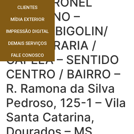
RUA CORONEL
CLIENTES
PONCIANO –
MÍDIA EXTERIOR
FRENTE BIGOLIN/
IMPRESSÃO DIGITAL
MARMORARIA /
DEMAIS SERVIÇOS
CAPELA – SENTIDO
FALE CONOSCO
CENTRO / BAIRRO –
R. Ramona da Silva
Pedroso, 125-1 – Vila
Santa Catarina,
Dourados – MS,