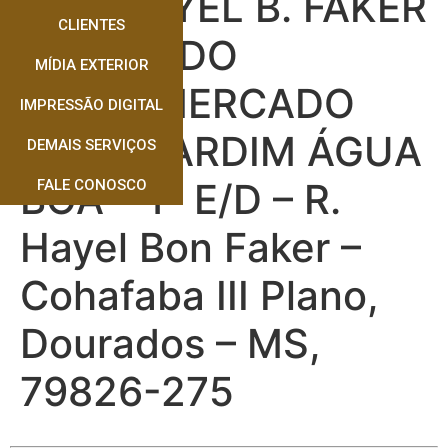
RUA HAYEL B. FAKER
CLIENTES
– PÁTIO DO
MÍDIA EXTERIOR
SUPERMERCADO
IMPRESSÃO DIGITAL
ABV – JARDIM ÁGUA
DEMAIS SERVIÇOS
BOA – 1ª E/D – R.
FALE CONOSCO
Hayel Bon Faker –
Cohafaba III Plano,
Dourados – MS,
79826-275