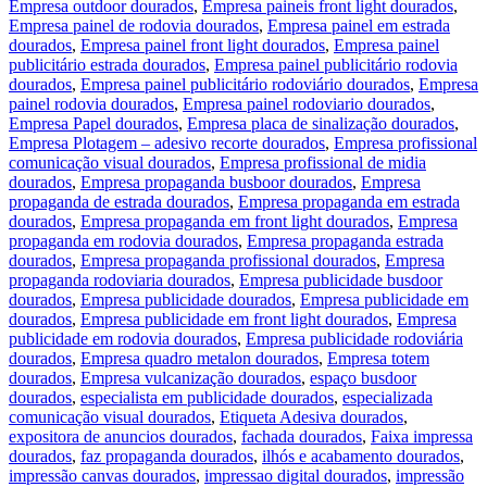
Empresa outdoor dourados
,
Empresa paineis front light dourados
,
Empresa painel de rodovia dourados
,
Empresa painel em estrada
dourados
,
Empresa painel front light dourados
,
Empresa painel
publicitário estrada dourados
,
Empresa painel publicitário rodovia
dourados
,
Empresa painel publicitário rodoviário dourados
,
Empresa
painel rodovia dourados
,
Empresa painel rodoviario dourados
,
Empresa Papel dourados
,
Empresa placa de sinalização dourados
,
Empresa Plotagem – adesivo recorte dourados
,
Empresa profissional
comunicação visual dourados
,
Empresa profissional de midia
dourados
,
Empresa propaganda busboor dourados
,
Empresa
propaganda de estrada dourados
,
Empresa propaganda em estrada
dourados
,
Empresa propaganda em front light dourados
,
Empresa
propaganda em rodovia dourados
,
Empresa propaganda estrada
dourados
,
Empresa propaganda profissional dourados
,
Empresa
propaganda rodoviaria dourados
,
Empresa publicidade busdoor
dourados
,
Empresa publicidade dourados
,
Empresa publicidade em
dourados
,
Empresa publicidade em front light dourados
,
Empresa
publicidade em rodovia dourados
,
Empresa publicidade rodoviária
dourados
,
Empresa quadro metalon dourados
,
Empresa totem
dourados
,
Empresa vulcanização dourados
,
espaço busdoor
dourados
,
especialista em publicidade dourados
,
especializada
comunicação visual dourados
,
Etiqueta Adesiva dourados
,
expositora de anuncios dourados
,
fachada dourados
,
Faixa impressa
dourados
,
faz propaganda dourados
,
ilhós e acabamento dourados
,
impressão canvas dourados
,
impressao digital dourados
,
impressão