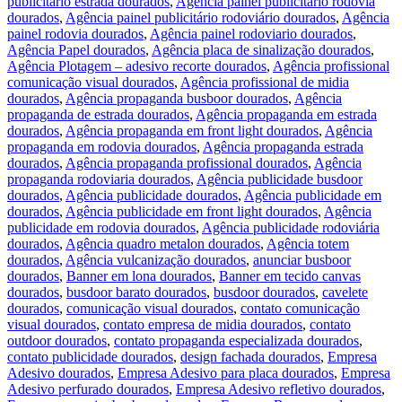
publicitário estrada dourados
,
Agência painel publicitário rodovia
dourados
,
Agência painel publicitário rodoviário dourados
,
Agência
painel rodovia dourados
,
Agência painel rodoviario dourados
,
Agência Papel dourados
,
Agência placa de sinalização dourados
,
Agência Plotagem – adesivo recorte dourados
,
Agência profissional
comunicação visual dourados
,
Agência profissional de midia
dourados
,
Agência propaganda busboor dourados
,
Agência
propaganda de estrada dourados
,
Agência propaganda em estrada
dourados
,
Agência propaganda em front light dourados
,
Agência
propaganda em rodovia dourados
,
Agência propaganda estrada
dourados
,
Agência propaganda profissional dourados
,
Agência
propaganda rodoviaria dourados
,
Agência publicidade busdoor
dourados
,
Agência publicidade dourados
,
Agência publicidade em
dourados
,
Agência publicidade em front light dourados
,
Agência
publicidade em rodovia dourados
,
Agência publicidade rodoviária
dourados
,
Agência quadro metalon dourados
,
Agência totem
dourados
,
Agência vulcanização dourados
,
anunciar busboor
dourados
,
Banner em lona dourados
,
Banner em tecido canvas
dourados
,
busdoor barato dourados
,
busdoor dourados
,
cavelete
dourados
,
comunicação visual dourados
,
contato comunicação
visual dourados
,
contato empresa de midia dourados
,
contato
outdoor dourados
,
contato propaganda especializada dourados
,
contato publicidade dourados
,
design fachada dourados
,
Empresa
Adesivo dourados
,
Empresa Adesivo para placa dourados
,
Empresa
Adesivo perfurado dourados
,
Empresa Adesivo refletivo dourados
,