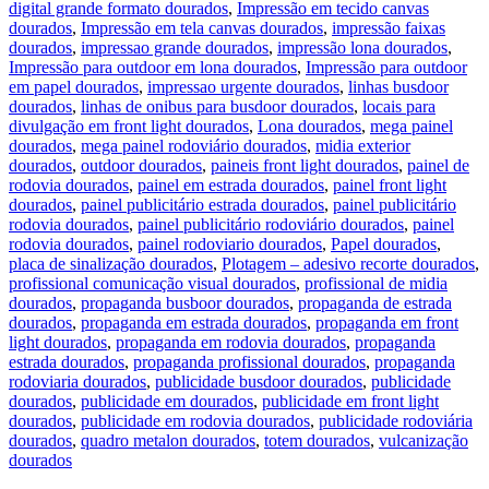
digital grande formato dourados
,
Impressão em tecido canvas
dourados
,
Impressão em tela canvas dourados
,
impressão faixas
dourados
,
impressao grande dourados
,
impressão lona dourados
,
Impressão para outdoor em lona dourados
,
Impressão para outdoor
em papel dourados
,
impressao urgente dourados
,
linhas busdoor
dourados
,
linhas de onibus para busdoor dourados
,
locais para
divulgação em front light dourados
,
Lona dourados
,
mega painel
dourados
,
mega painel rodoviário dourados
,
midia exterior
dourados
,
outdoor dourados
,
paineis front light dourados
,
painel de
rodovia dourados
,
painel em estrada dourados
,
painel front light
dourados
,
painel publicitário estrada dourados
,
painel publicitário
rodovia dourados
,
painel publicitário rodoviário dourados
,
painel
rodovia dourados
,
painel rodoviario dourados
,
Papel dourados
,
placa de sinalização dourados
,
Plotagem – adesivo recorte dourados
,
profissional comunicação visual dourados
,
profissional de midia
dourados
,
propaganda busboor dourados
,
propaganda de estrada
dourados
,
propaganda em estrada dourados
,
propaganda em front
light dourados
,
propaganda em rodovia dourados
,
propaganda
estrada dourados
,
propaganda profissional dourados
,
propaganda
rodoviaria dourados
,
publicidade busdoor dourados
,
publicidade
dourados
,
publicidade em dourados
,
publicidade em front light
dourados
,
publicidade em rodovia dourados
,
publicidade rodoviária
dourados
,
quadro metalon dourados
,
totem dourados
,
vulcanização
dourados