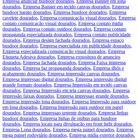
Empresa anunciar busboor dourados
,
Empresa Banner em lona
dourados
,
Empresa Banner em tecido canvas dourados
,
Empresa
busdoor barato dourados
,
Empresa busdoor dourados
,
Empresa
cavelete dourados
,
Empresa comunicação visual dourados
,
Empresa
contato comunicação visual dourados
,
Empresa contato midia
dourados
,
Empresa contato outdoor dourados
,
Empresa contato
propaganda especializada dourados
,
Empresa contato publicidade
dourados
,
Empresa design fachada dourados
,
Empresa espaço
busdoor dourados
,
Empresa especialista em publicidade dourados
,
Empresa especializada comunicação visual dourados
,
Empresa
Etiqueta Adesiva dourados
,
Empresa expositora de anuncios
dourados
,
Empresa fachada dourados
,
Empresa Faixa impressa
dourados
,
Empresa faz propaganda dourados
,
Empresa ilhós e
acabamento dourados
,
Empresa impressão canvas dourados
,
Empresa impressao digital dourados
,
Empresa impressão digital
grande formato dourados
,
Empresa Impressão em tecido canvas
dourados
,
Empresa Impressão em tela canvas dourados
,
Empresa
impressão faixas dourados
,
Empresa impressao grande dourados
,
Empresa impressão lona dourados
,
Empresa Impressão para outdoor
em lona dourados
,
Empresa Impressão para outdoor em papel
dourados
,
Empresa impressao urgente dourados
,
Empresa linhas
busdoor dourados
,
Empresa linhas de onibus para busdoor
dourados
,
Empresa locais para divulgação em front light dourados
,
Empresa Lona dourados
,
Empresa mega painel dourados
,
Empresa
mega painel rodoviário dourados
,
Empresa midia exterior dourados
,