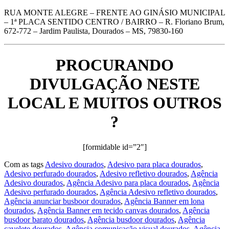
RUA MONTE ALEGRE – FRENTE AO GINÁSIO MUNICIPAL
– 1ª PLACA SENTIDO CENTRO / BAIRRO – R. Floriano Brum,
672-772 – Jardim Paulista, Dourados – MS, 79830-160
PROCURANDO
DIVULGAÇÃO NESTE
LOCAL E MUITOS OUTROS
?
[formidable id=”2″]
Com as tags
Adesivo dourados
,
Adesivo para placa dourados
,
Adesivo perfurado dourados
,
Adesivo refletivo dourados
,
Agência
Adesivo dourados
,
Agência Adesivo para placa dourados
,
Agência
Adesivo perfurado dourados
,
Agência Adesivo refletivo dourados
,
Agência anunciar busboor dourados
,
Agência Banner em lona
dourados
,
Agência Banner em tecido canvas dourados
,
Agência
busdoor barato dourados
,
Agência busdoor dourados
,
Agência
cavelete dourados
,
Agência comunicação visual dourados
,
Agência