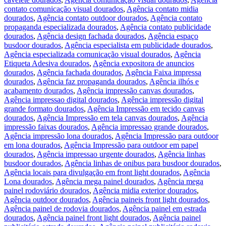
contato comunicação visual dourados
,
Agência contato midia
dourados
,
Agência contato outdoor dourados
,
Agência contato
propaganda especializada dourados
,
Agência contato publicidade
dourados
,
Agência design fachada dourados
,
Agência espaço
busdoor dourados
,
Agência especialista em publicidade dourados
,
Agência especializada comunicação visual dourados
,
Agência
Etiqueta Adesiva dourados
,
Agência expositora de anuncios
dourados
,
Agência fachada dourados
,
Agência Faixa impressa
dourados
,
Agência faz propaganda dourados
,
Agência ilhós e
acabamento dourados
,
Agência impressão canvas dourados
,
Agência impressao digital dourados
,
Agência impressão digital
grande formato dourados
,
Agência Impressão em tecido canvas
dourados
,
Agência Impressão em tela canvas dourados
,
Agência
impressão faixas dourados
,
Agência impressao grande dourados
,
Agência impressão lona dourados
,
Agência Impressão para outdoor
em lona dourados
,
Agência Impressão para outdoor em papel
dourados
,
Agência impressao urgente dourados
,
Agência linhas
busdoor dourados
,
Agência linhas de onibus para busdoor dourados
,
Agência locais para divulgação em front light dourados
,
Agência
Lona dourados
,
Agência mega painel dourados
,
Agência mega
painel rodoviário dourados
,
Agência midia exterior dourados
,
Agência outdoor dourados
,
Agência paineis front light dourados
,
Agência painel de rodovia dourados
,
Agência painel em estrada
dourados
,
Agência painel front light dourados
,
Agência painel