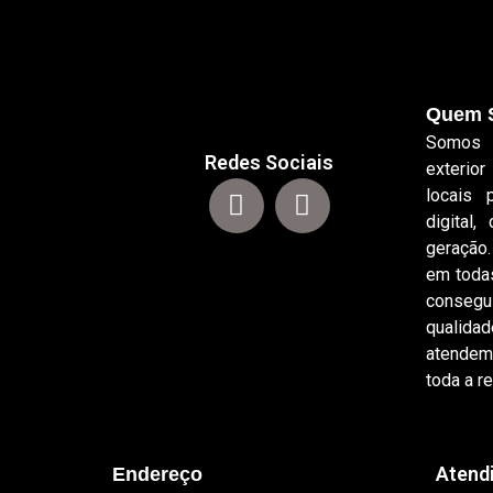
Quem 
Somos 
Redes Sociais
exterio
locais 
digital
geração
em toda
conseg
qualida
atendem
toda a re
Atend
Endereço