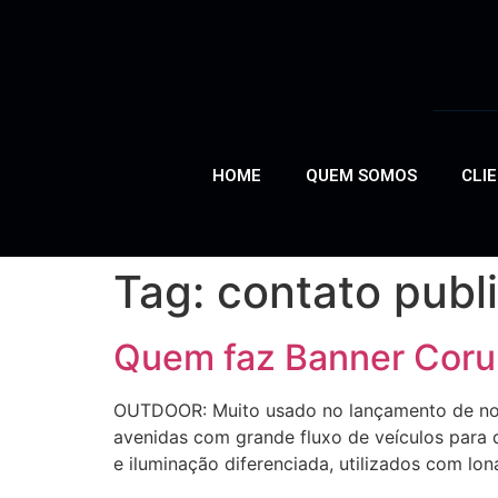
HOME
QUEM SOMOS
CLI
Tag:
contato publ
Quem faz Banner Cor
OUTDOOR: Muito usado no lançamento de novo
avenidas com grande fluxo de veículos para 
e iluminação diferenciada, utilizados com lon