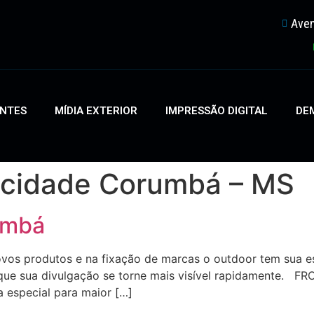
Aven
ENTES
MÍDIA EXTERIOR
IMPRESSÃO DIGITAL
DEM
icidade Corumbá – MS
umbá
s produtos e na fixação de marcas o outdoor tem sua est
que sua divulgação se torne mais visível rapidamente. FR
a especial para maior […]