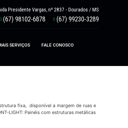
ida Presidente Vargas, nº 2837 - Dourados / MS
(67) 98102-6878
(67) 99230-3289
AIS SERVIÇOS
FALE CONOSCO
rutura fixa, disponível a margem de ruas e
ONT-LIGHT: Painéis com estruturas metálicas