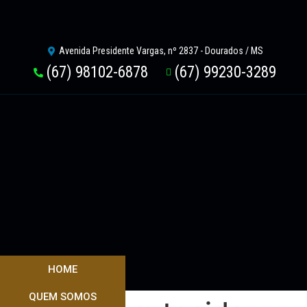
Avenida Presidente Vargas, nº 2837 - Dourados / MS
(67) 98102-6878
(67) 99230-3289
HOME
QUEM SOMOS