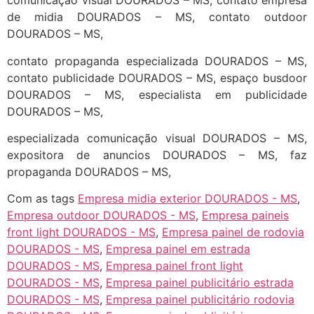
comunicação visual DOURADOS – MS, contato empresa
de midia DOURADOS – MS, contato outdoor
DOURADOS – MS,
contato propaganda especializada DOURADOS – MS,
contato publicidade DOURADOS – MS, espaço busdoor
DOURADOS – MS, especialista em publicidade
DOURADOS – MS,
especializada comunicação visual DOURADOS – MS,
expositora de anuncios DOURADOS – MS, faz
propaganda DOURADOS – MS,
Com as tags
Empresa midia exterior DOURADOS - MS
,
Empresa outdoor DOURADOS - MS
,
Empresa paineis
front light DOURADOS - MS
,
Empresa painel de rodovia
DOURADOS - MS
,
Empresa painel em estrada
DOURADOS - MS
,
Empresa painel front light
DOURADOS - MS
,
Empresa painel publicitário estrada
DOURADOS - MS
,
Empresa painel publicitário rodovia