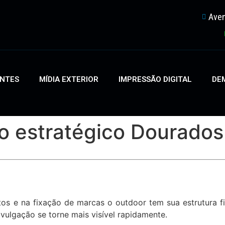
Aven
ENTES
MÍDIA EXTERIOR
IMPRESSÃO DIGITAL
DEM
io estratégico Dourados
s e na fixação de marcas o outdoor tem sua estrutura f
vulgação se torne mais visível rapidamente.