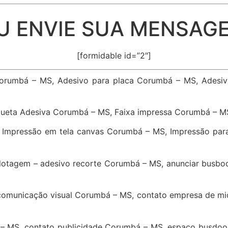
U ENVIE SUA MENSAG
[formidable id=”2″]
Corumbá – MS, Adesivo para placa Corumbá – MS, Adesi
queta Adesiva Corumbá – MS, Faixa impressa Corumbá – M
 Impressão em tela canvas Corumbá – MS, Impressão par
lotagem – adesivo recorte Corumbá – MS, anunciar busbo
comunicação visual Corumbá – MS, contato empresa de m
– MS, contato publicidade Corumbá – MS, espaço busdoor