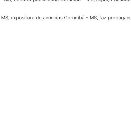
– MS, expositora de anuncios Corumbá – MS, faz propaga
4
5
6
7
8
9