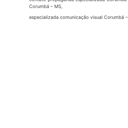
Corumbá – MS,
especializada comunicação visual Corumbá 
cidades
Outras localidades
1
2
3
Campo Grande
Dourados
Três Lagoas
Corumbá
Ponta Porã
Sidrolândia
Naviraí
Nova Andradina
Aquidauana
Maracaju