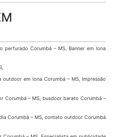
EM
vo perfurado Corumbá – MS, Banner em lona
S,
a outdoor em lona Corumbá – MS, Impressão
or Corumbá – MS, busdoor barato Corumbá –
idia Corumbá – MS, contato outdoor Corumbá
 Corumbá – MS, Especialista em publicidade