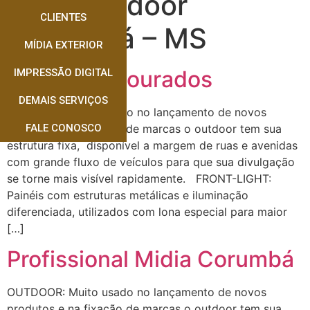
Tag:
busdoor
CLIENTES
Corumbá – MS
MÍDIA EXTERIOR
Backlight Dourados
IMPRESSÃO DIGITAL
DEMAIS SERVIÇOS
OUTDOOR: Muito usado no lançamento de novos
produtos e na fixação de marcas o outdoor tem sua
FALE CONOSCO
estrutura fixa, disponível a margem de ruas e avenidas
com grande fluxo de veículos para que sua divulgação
se torne mais visível rapidamente. FRONT-LIGHT:
Painéis com estruturas metálicas e iluminação
diferenciada, utilizados com lona especial para maior
[…]
Profissional Midia Corumbá
OUTDOOR: Muito usado no lançamento de novos
produtos e na fixação de marcas o outdoor tem sua