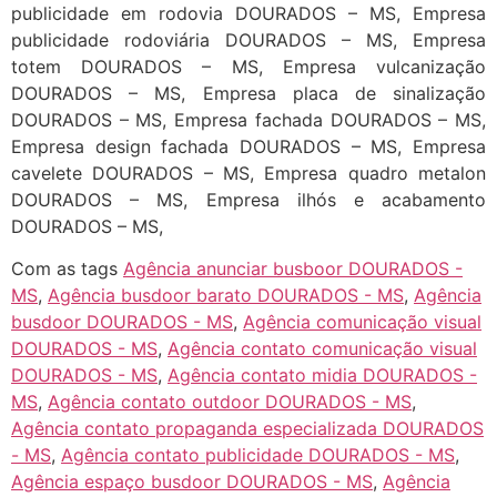
publicidade em rodovia DOURADOS – MS, Empresa
publicidade rodoviária DOURADOS – MS, Empresa
totem DOURADOS – MS, Empresa vulcanização
DOURADOS – MS, Empresa placa de sinalização
DOURADOS – MS, Empresa fachada DOURADOS – MS,
Empresa design fachada DOURADOS – MS, Empresa
cavelete DOURADOS – MS, Empresa quadro metalon
DOURADOS – MS, Empresa ilhós e acabamento
DOURADOS – MS,
Com as tags
Agência anunciar busboor DOURADOS -
MS
,
Agência busdoor barato DOURADOS - MS
,
Agência
busdoor DOURADOS - MS
,
Agência comunicação visual
DOURADOS - MS
,
Agência contato comunicação visual
DOURADOS - MS
,
Agência contato midia DOURADOS -
MS
,
Agência contato outdoor DOURADOS - MS
,
Agência contato propaganda especializada DOURADOS
- MS
,
Agência contato publicidade DOURADOS - MS
,
Agência espaço busdoor DOURADOS - MS
,
Agência