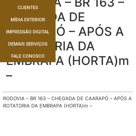
RODOVIA – BR 163 –
CLIENTES
CHEGADA DE
MÍDIA EXTERIOR
CAARAPÓ – APÓS A
IMPRESSÃO DIGITAL
ROTATORIA DA
DEMAIS SERVIÇOS
EMBRAPA (HORTA)m
FALE CONOSCO
–
RODOVIA – BR 163 – CHEGADA DE CAARAPÓ – APÓS A
ROTATORIA DA EMBRAPA (HORTA)m –