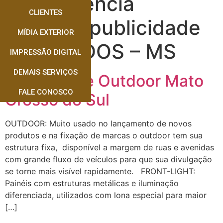
Tag:
Agência
CLIENTES
contato publicidade
MÍDIA EXTERIOR
DOURADOS – MS
IMPRESSÃO DIGITAL
DEMAIS SERVIÇOS
Empresa de Outdoor Mato
FALE CONOSCO
Grosso do Sul
OUTDOOR: Muito usado no lançamento de novos
produtos e na fixação de marcas o outdoor tem sua
estrutura fixa, disponível a margem de ruas e avenidas
com grande fluxo de veículos para que sua divulgação
se torne mais visível rapidamente. FRONT-LIGHT:
Painéis com estruturas metálicas e iluminação
diferenciada, utilizados com lona especial para maior
[…]