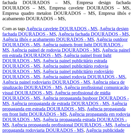
fachada DOURADOS – MS, Empresa design fachada
DOURADOS – MS, Empresa cavelete DOURADOS – MS,
Empresa quadro metalon DOURADOS – MS, Empresa ilhós e
acabamento DOURADOS – MS,
Com as tags
Agência cavelete DOURADOS - MS
,
Agência design
fachada DOURADOS - MS
,
Agência fachada DOURADOS - MS
,
Agência ilhós e acabamento DOURADOS - MS
,
Agência outdoor
DOURADOS - MS
,
Agência paineis front light DOURADOS -
MS
,
Agência painel de rodovia DOURADOS - MS
,
Agência painel
em estrada DOURADOS - MS
,
Agência painel front light
DOURADOS - MS
,
Agência painel publicitário estrada
DOURADOS - MS
,
Agência painel publicitário rodovia
DOURADOS - MS
,
Agência painel publicitário rodoviário
DOURADOS - MS
,
Agência painel rodovia DOURADOS - MS
,
Agência painel rodoviario DOURADOS - MS
,
Agência placa de
sinalização DOURADOS - MS
,
Agência profissional comunicação
visual DOURADOS - MS
,
Agência profissional de midia
DOURADOS - MS
,
Agência propaganda busboor DOURADOS -
MS
,
Agência propaganda de estrada DOURADOS - MS
,
Agência
propaganda em estrada DOURADOS - MS
,
Agência propaganda
em front light DOURADOS - MS
,
Agência propaganda em rodovia
DOURADOS - MS
,
Agência propaganda estrada DOURADOS -
MS
,
Agência propaganda profissional DOURADOS - MS
,
Agência
propaganda rodoviaria DOURADOS - MS
,
Agência publicidade