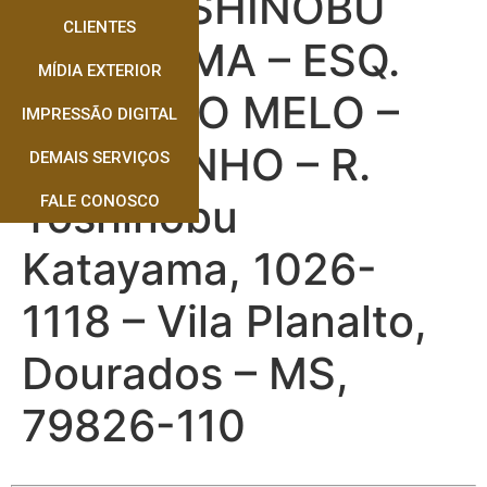
RUA TOSHINOBU
CLIENTES
KATAYAMA – ESQ.
MÍDIA EXTERIOR
RUA CIRO MELO –
IMPRESSÃO DIGITAL
AGOSTINHO – R.
DEMAIS SERVIÇOS
Toshinobu
FALE CONOSCO
Katayama, 1026-
1118 – Vila Planalto,
Dourados – MS,
79826-110