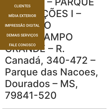
TUNEL 1 – PARQUE
CLIENTES
DAS NAÇÕES I –
MÍDIA EXTERIOR
PRIMEIRO
IMPRESSÃO DIGITAL
DDOS/CAMPO
DEMAIS SERVIÇOS
GRANDE – R.
FALE CONOSCO
Canadá, 340-472 –
Parque das Nacoes,
Dourados – MS,
79841-520