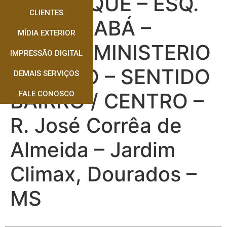
VIA PARQUE – ESQ.
CLIENTES
RUA CUIABÁ –
MÍDIA EXTERIOR
FRENTE MINISTERIO
IMPRESSÃO DIGITAL
PUBLICO – SENTIDO
DEMAIS SERVIÇOS
BAIRRO / CENTRO –
FALE CONOSCO
R. José Corrêa de
Almeida – Jardim
Climax, Dourados –
MS