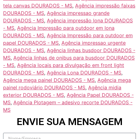
tela canvas DOURADOS - MS
,
Agência impressão faixas
DOURADOS - MS
,
Agência impressao grande
DOURADOS - MS
,
Agência impressão lona DOURADOS
- MS
,
Agência Impressão para outdoor em lona
DOURADOS - MS
,
Agência Impressão para outdoor em
papel DOURADOS - MS
,
Agência impressao urgente
DOURADOS - MS
,
Agência linhas busdoor DOURADOS -
MS
,
Agência linhas de onibus para busdoor DOURADOS
- MS
,
Agência locais para divulgação em front light
DOURADOS - MS
,
Agência Lona DOURADOS - MS
,
Agência mega painel DOURADOS - MS
,
Agência mega
painel rodoviário DOURADOS - MS
,
Agência midia
exterior DOURADOS - MS
,
Agência Papel DOURADOS -
MS
,
Agência Plotagem – adesivo recorte DOURADOS -
MS
ENVIE SUA MENSAGEM