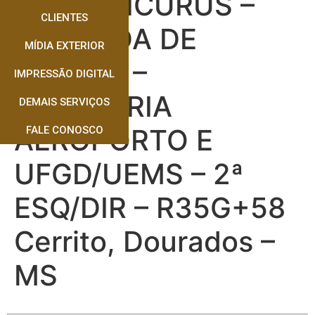
AV. GUAICURUS –
CLIENTES
CHEGADA DE
MÍDIA EXTERIOR
ITAHUM –
IMPRESSÃO DIGITAL
ROTATORIA
DEMAIS SERVIÇOS
AEROPORTO E
FALE CONOSCO
UFGD/UEMS – 2ª
ESQ/DIR – R35G+58
Cerrito, Dourados –
MS