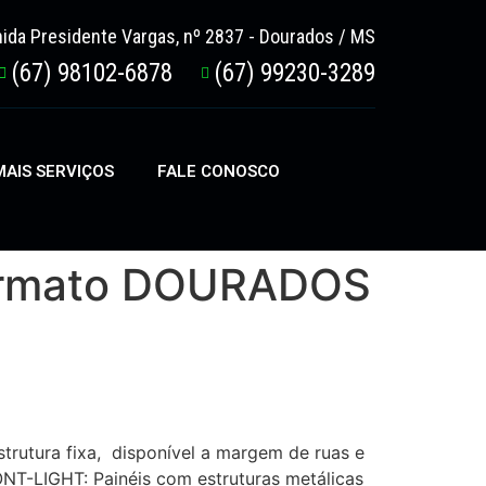
ida Presidente Vargas, nº 2837 - Dourados / MS
(67) 98102-6878
(67) 99230-3289
AIS SERVIÇOS
FALE CONOSCO
 formato DOURADOS
rutura fixa, disponível a margem de ruas e
ONT-LIGHT: Painéis com estruturas metálicas