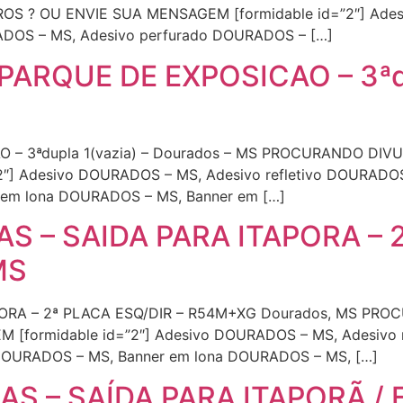
 ? OU ENVIE SUA MENSAGEM [formidable id=”2″] Adesiv
DOS – MS, Adesivo perfurado DOURADOS – […]
ARQUE DE EXPOSICAO – 3ªdup
O – 3ªdupla 1(vazia) – Dourados – MS PROCURANDO DI
″] Adesivo DOURADOS – MS, Adesivo refletivo DOURADOS
 em lona DOURADOS – MS, Banner em […]
S – SAIDA PARA ITAPORA – 2
MS
PORA – 2ª PLACA ESQ/DIR – R54M+XG Dourados, MS P
formidable id=”2″] Adesivo DOURADOS – MS, Adesivo r
DOURADOS – MS, Banner em lona DOURADOS – MS, […]
AS – SAÍDA PARA ITAPORÃ /