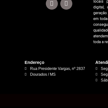
locais 
digital
geração
em toda
conseg
qualida
atendem
toda a re
Atend
Endereço
Rua Presidente Vargas, nº 2837
Seg
Dourados / MS
Seg
Sáb