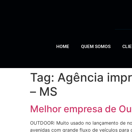
HOME
QUEM SOMOS
CLI
Tag:
Agência imp
– MS
Melhor empresa de Ou
OUTDOOR: Muito usado no lançamento de novo
avenidas com grande fluxo de veículos para 