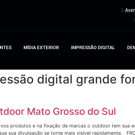
Aven
ENTES
MÍDIA EXTERIOR
IMPRESSÃO DIGITAL
DEM
ressão digital grande
tdoor Mato Grosso do Sul
s produtos e na fixação de marcas o outdoor tem sua est
que sua divulgação se torne mais visível rapidamente. FR