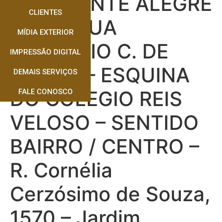
RUA MONTE ALEGRE
CLIENTES
– ESQ. RUA
MÍDIA EXTERIOR
CORNELIO C. DE
IMPRESSÃO DIGITAL
SOUZA – ESQUINA
DEMAIS SERVIÇOS
DO COLEGIO REIS
FALE CONOSCO
VELOSO – SENTIDO
BAIRRO / CENTRO –
R. Cornélia
Cerzósimo de Souza,
1570 – Jardim